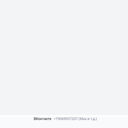
ВКонтакте
+79069937207 (Max и т.д.)