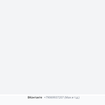
ВКонтакте
+79069937207 (Max и т.д.)