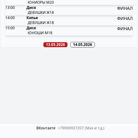
ЮНИОРЫ М20
13:00
Диск
ФИНАЛ
ДЕВУШКИ Ж18
14:00
Копье
ФИНАЛ
ДЕВУШКИ Ж18
15:00
Диск
ФИНАЛ
ЮНОШИ М18
13.05.2026
14.05.2026
ВКонтакте
+79069937207 (Max и т.д.)