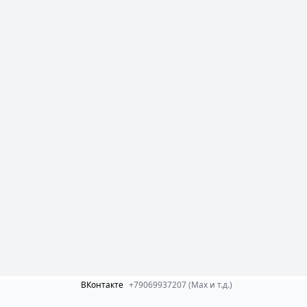
ВКонтакте
+79069937207 (Max и т.д.)