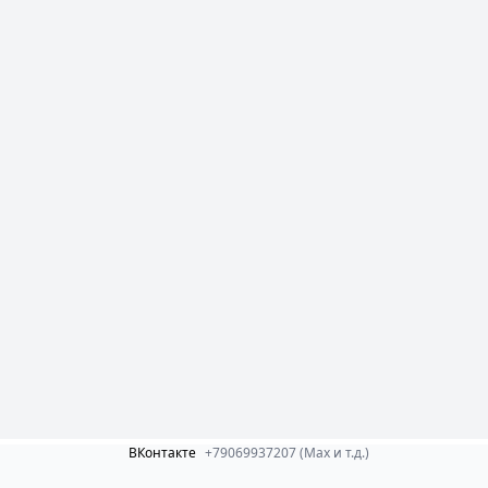
ВКонтакте
+79069937207 (Max и т.д.)