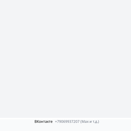
ВКонтакте
+79069937207 (Max и т.д.)