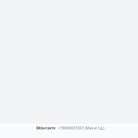
ВКонтакте
+79069937207 (Max и т.д.)