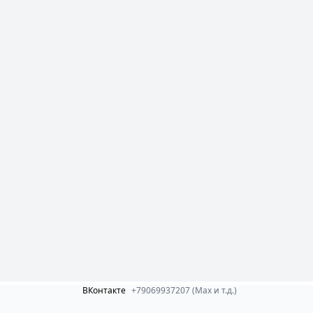
ВКонтакте
+79069937207 (Max и т.д.)