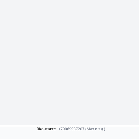
ВКонтакте
+79069937207 (Max и т.д.)