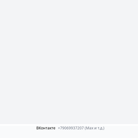
ВКонтакте
+79069937207 (Max и т.д.)