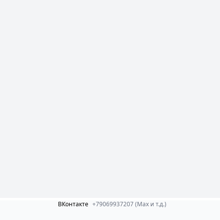
ВКонтакте
+79069937207 (Max и т.д.)