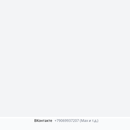
ВКонтакте
+79069937207 (Max и т.д.)