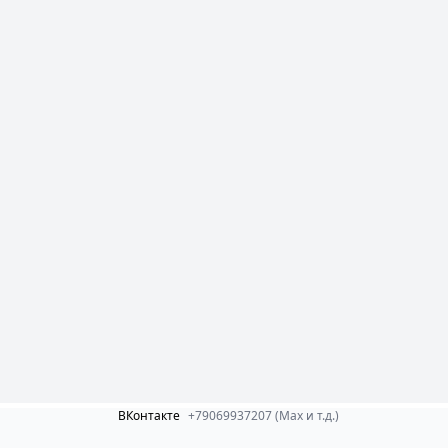
ВКонтакте
+79069937207 (Max и т.д.)