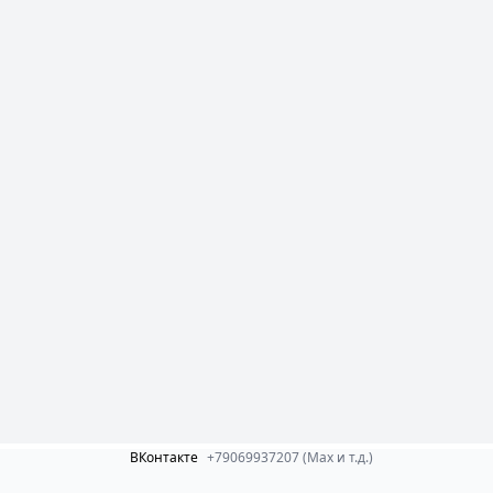
ВКонтакте
+79069937207 (Max и т.д.)