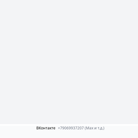
ВКонтакте
+79069937207 (Max и т.д.)