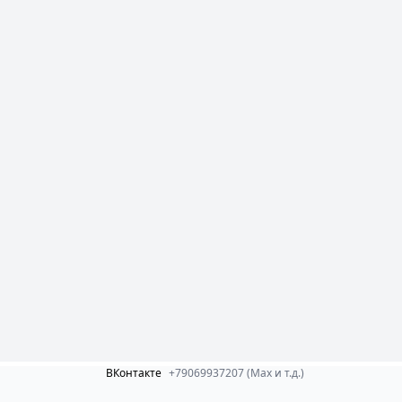
ВКонтакте
+79069937207 (Max и т.д.)