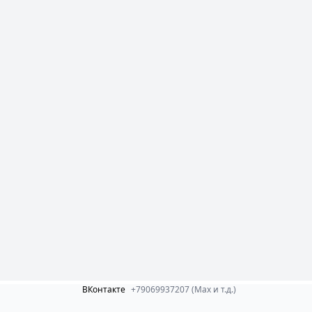
ВКонтакте
+79069937207 (Max и т.д.)