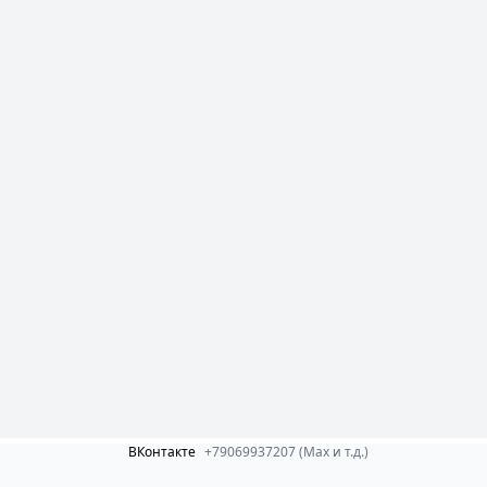
ВКонтакте
+79069937207 (Max и т.д.)