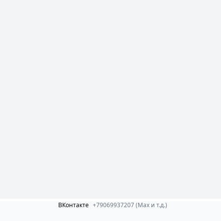
ВКонтакте
+79069937207 (Max и т.д.)