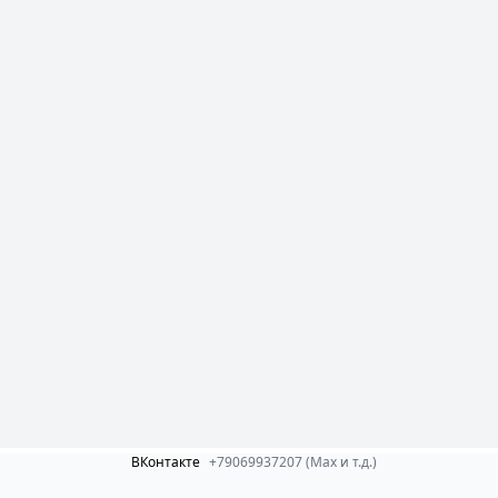
ВКонтакте
+79069937207 (Max и т.д.)