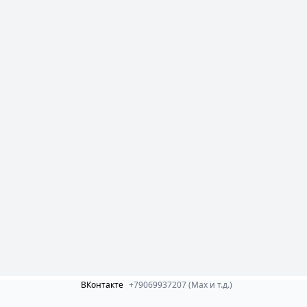
ВКонтакте
+79069937207 (Max и т.д.)