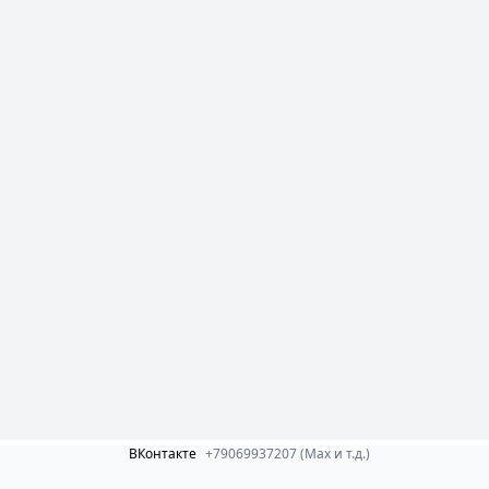
ВКонтакте
+79069937207 (Max и т.д.)