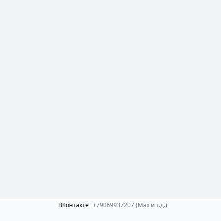
ВКонтакте
+79069937207 (Max и т.д.)