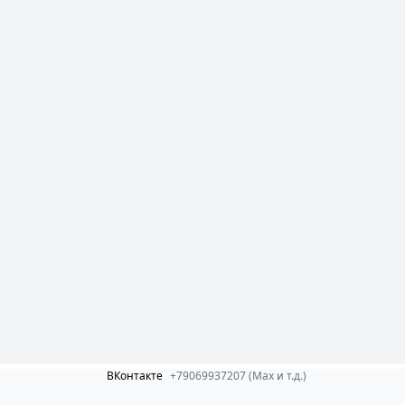
ВКонтакте
+79069937207 (Max и т.д.)