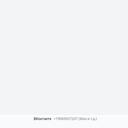
ВКонтакте
+79069937207 (Max и т.д.)