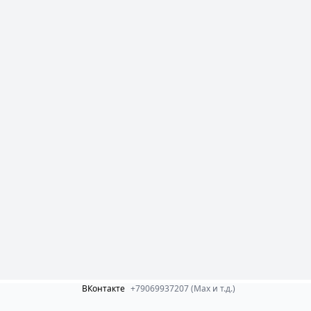
ВКонтакте
+79069937207 (Max и т.д.)