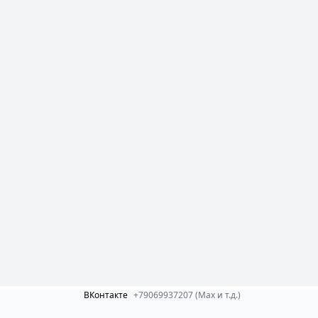
ВКонтакте
+79069937207 (Max и т.д.)