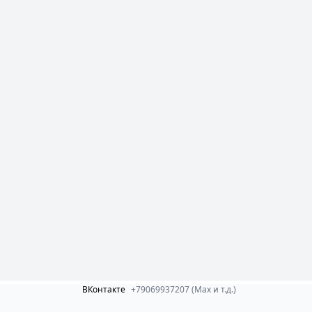
ВКонтакте
+79069937207 (Max и т.д.)