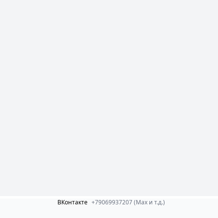
ВКонтакте
+79069937207 (Max и т.д.)